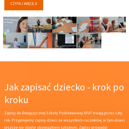
CZYTAJ WIĘCEJ!
Jak zapisać dziecko - krok po
kroku
Zapisy do Dwujęzycznej Szkoły Podstawowej ATUT trwają przez cały
rok. Przyjmujemy zapisy dzieci ze wszystkich roczników, w tym dzieci
jeszcze nie objęte obowiązkiem szkolnym. Zapisy prowadzi